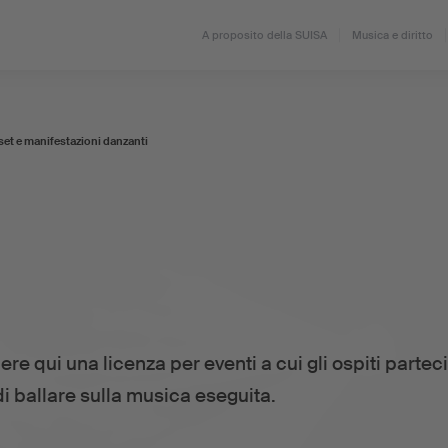
A proposito della SUISA
Musica e diritto
set e manifestazioni danzanti
ere qui una licenza per eventi a cui gli ospiti parte
i ballare sulla musica eseguita.