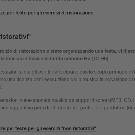
ze per feste per gli esercizi di ristorazione
.
istorativi"
rcizio di ristorazione e state organizzando una festa, vi rila
lla musica in base alla tariffa comune Hb (TC Hb).
stazioni a cui gli ospiti partecipano con lo scopo primario di 
amo una licenza per l’esecuzione della musica in occasione di
e.
estazioni viene suonata musica da supporti sonori (MP3, CD, L
tà aggiuntiva per i diritti degli interpreti e dei produttori (dir
e per feste per gli esercizi "non ristorativi"
.