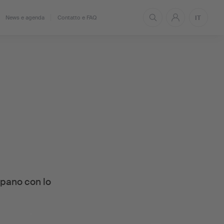
IT
News e agenda
Contatto e FAQ
cipano con lo