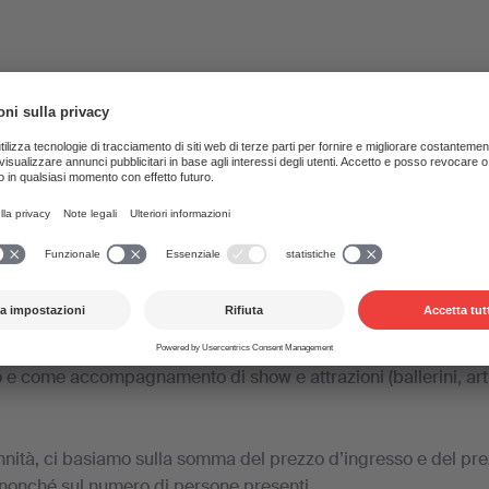
e una festa, un DJ set o una manifestazion
 musica, vi rilasciamo una licenza per l'ese
storazione
festazioni danzanti e ricreative nel vostro locale, avete bis
a comune H (TC H).
rientrano, in particolare, gli eventi con musica eseguita da mus
 e come accompagnamento di show e attrazioni (ballerini, artis
ennità, ci basiamo sulla somma del prezzo d’ingresso e del pr
nonché sul numero di persone presenti.