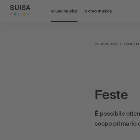
Io uso musica
Io creo musica
Io uso musica
Feste, DJ 
Feste
È possibile otten
scopo primario d