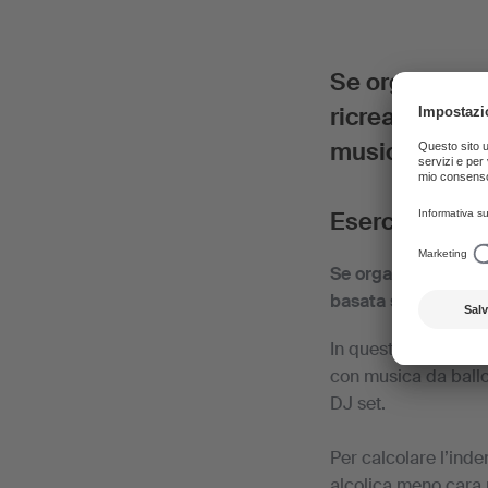
Se organizzat
ricreativa con
musica.
E
sercizi
di ri
Se organizzate mani
basata sulla tariff
In questa categoria 
con musica da ballo
DJ set.
Per calcolare l’ind
alcolica meno cara 