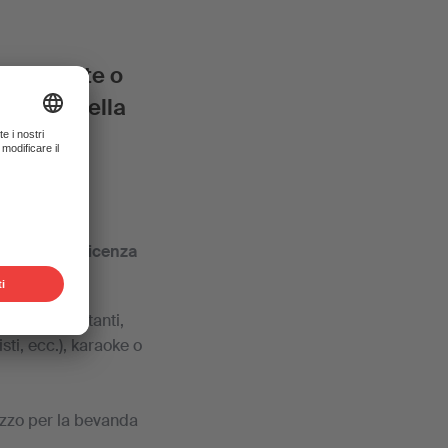
e danzante o
cuzione della
ogno di una licenza
icisti o cantanti,
ti, ecc.), karaoke o
ezzo per la bevanda