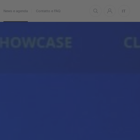
IT
News e agenda
Contatto e FAQ