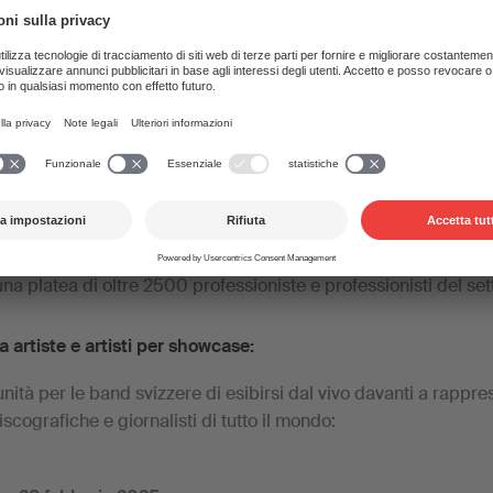
 ottobre 2025, Tampere (Finlandia) ⎪
o (WOMEX) è la più grande fiera di musica etnica, tradizionale
, uno dei più importanti trampolini di lancio internazionali per 
nno, non ha una sede fissa, ma attraversa tutta l’Europa dal 1
WOMEX figurano tra le più ambite piattaforme per la musica dal
na platea di oltre 2500 professioniste e professionisti del se
artiste e artisti per showcase:
tà per le band svizzere di esibirsi dal vivo davanti a rapprese
iscografiche e giornalisti di tutto il mondo: