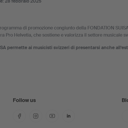
ne: 28 febbraio 2025
programma di promozione congiunto della FONDATION SUISA 
ra Pro Helvetia, che sostiene e valorizza il settore musicale sv
permette ai musicisti svizzeri di presentarsi anche all’est
Follow us
Bl
Facebook
Instagram
YouTube
LinkedIn