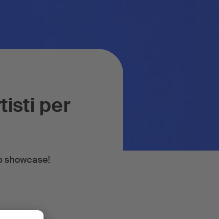
isti per
no showcase!