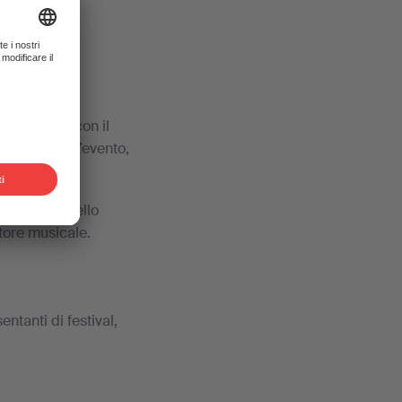
 e folk e, con il
i live act. L’evento,
994.
 vivo a livello
ttore musicale.
ntanti di festival,