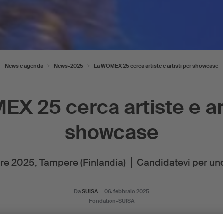
News e agenda
News-2025
La WOMEX 25 cerca artiste e artisti per showcase
X 25 cerca artiste e art
showcase
re 2025, Tampere (Finlandia) ⎪ Candidatevi per u
Da
SUISA
—
06. febbraio 2025
Fondation-SUISA