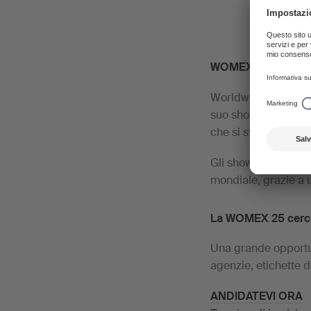
WOMEX 25
⎪ 22–26
Worldwide Music Exp
suo showcase festival
che si svolge ogni a
Gli showcase della 
mondiale, grazie a u
La WOMEX 25 cerca 
Una grande opportuni
agenzie, etichette d
ANDIDATEVI ORA